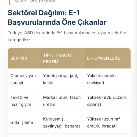
Sektörel Dağılım: E-1
Başvurularında Öne Çıkanlar
Türkiye-ABD ticaretinde E-1 başvurularına en uygun sektörel
kategoriler:
TIPIK İHRACAT
SEKTÖR
E-1 UYGUNLUĞU
PROFILI
Otomotiv yan
Yedek parça, jant,
Yüksek (sürekli
sanayi
lastik
sevkiyat)
Tekstil ve
Markalı ürün, fason
Yüksek (B2B düzenli
hazır giyim
üretim
sipariş)
Kuruyemiş,
Yüksek (uzun raf
Gıda işleme
zeytinyağı, baharat
ömürlü ihracat)