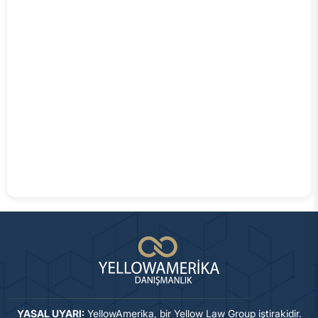
YASAL UYARI:
YellowAmerika, bir Yellow Law Group iştirakidir.