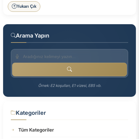
Yukarı Çık
Arama Yapın
Örnek: E2 koşulları, E1 vizesi, EB5 vb.
Kategoriler
Tüm Kategoriler